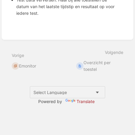
datum van het laatste tijdstip en resultaat op voor
iedere test.
Open
selectiemodus
per
Volgende
onderdeel
Vorige
Overzicht per
Emonitor
toestel
Powered by
Translate