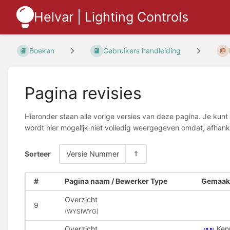
Helvar | Lighting Controls
Boeken
Gebruikers handleiding
Pagina revisies
Hieronder staan alle vorige versies van deze pagina. Je kunt 
wordt hier mogelijk niet volledig weergegeven omdat, afhanke
Sorteer
Versie Nummer
#
Pagina naam / Bewerker Type
Gemaakt
Overzicht
9
(
WYSIWYG)
Overzicht
Ken